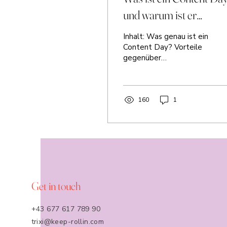
und warum ist er
effizienter als
Inhalt: Was genau ist ein
Einzelshootings?
Content Day? Vorteile
gegenüber
Einzelshootings So läuft
ein Content Day ab Für
wen sich das Format
besonders...
160
1
Get in touch
+43 677 617 789 90
trixi@keep-rollin.com