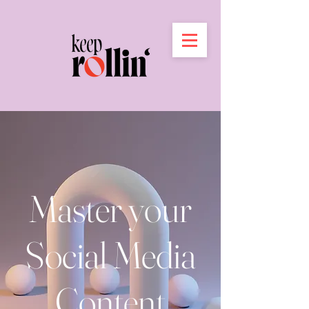
Master your
Social Media
Content