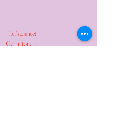
Let's connect
Get in touch
+43 677 617 789 90
trixi@keep-rollin.com
Quicklinks
Kontakt
Impressum