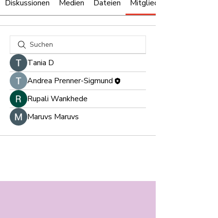
Diskussionen
Medien
Dateien
Mitglieder
Тania D
Andrea Prenner-Sigmund
Rupali Wankhede
Maruvs Maruvs