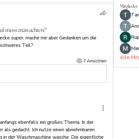
Mitglieder
Тan
And
uf muss man achten?
Rup
decke super, mache mir aber Gedanken um die 
 schweres Teil?
Mar
Alle Mit
7 Ansichten
anfangs ebenfalls ein großes Thema. In der 
her als gedacht. Ich nutze einen abnehmbaren 
Bezug, den ich regelmäßig in der Waschmaschine wasche. Die eigentliche 